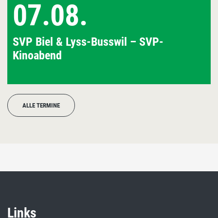
07.08.
SVP Biel & Lyss-Busswil – SVP-
Kinoabend
ALLE TERMINE
Links